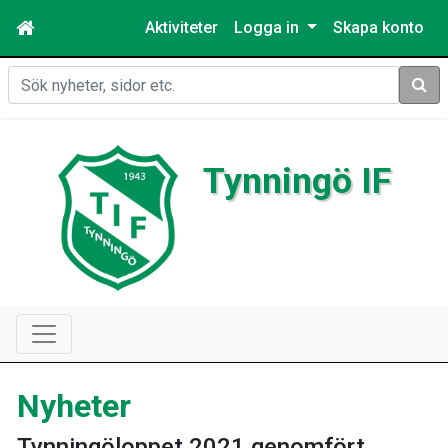
Aktiviteter
Logga in
Skapa konto
Sök
Tynningö IF
Nyheter
Tynningöloppet 2021 genomfört