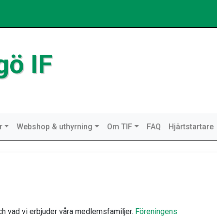
gö IF
r
Webshop & uthyrning
Om TIF
FAQ
Hjärtstartare
och vad vi erbjuder våra medlemsfamiljer.
Föreningens