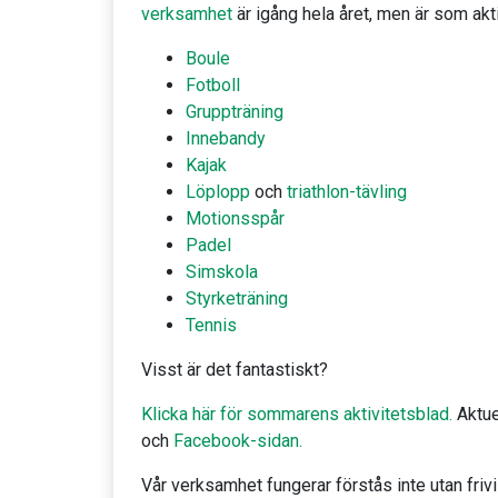
verksamhet
är igång hela året, men är som ak
Boule
Fotboll
Gruppträning
Innebandy
Kajak
Löplopp
och
triathlon-tävling
Motionsspår
Padel
Simskola
Styrketräning
Tennis
Visst är det fantastiskt?
Klicka här för sommarens aktivitetsblad.
Aktue
och
Facebook-sidan.
Vår verksamhet fungerar förstås inte utan frivill