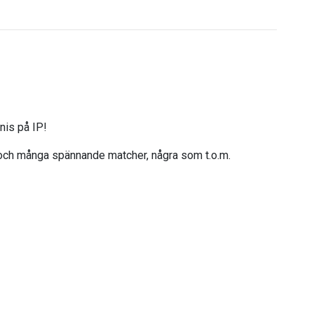
nis på IP!
lay och många spännande matcher, några som t.o.m.