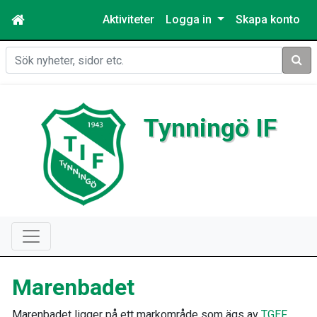
Aktiviteter
Logga in
Skapa konto
Sök
Tynningö IF
Marenbadet
Marenbadet ligger på ett markområde som ägs av
TGEF
.