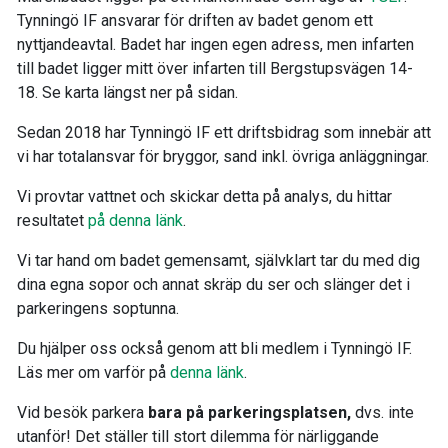
Tynningö IF ansvarar för driften av badet genom ett
nyttjandeavtal. Badet har ingen egen adress, men infarten
till badet ligger mitt över infarten till Bergstupsvägen 14-
18. Se karta längst ner på sidan.
Sedan 2018 har Tynningö IF ett driftsbidrag som innebär att
vi har totalansvar för bryggor, sand inkl. övriga anläggningar.
Vi provtar vattnet och skickar detta på analys, du hittar
resultatet
på denna länk
.
Vi tar hand om badet gemensamt, självklart tar du med dig
dina egna sopor och annat skräp du ser och slänger det i
parkeringens soptunna.
Du hjälper oss också genom att bli medlem i Tynningö IF.
Läs mer om varför på
denna länk
.
Vid besök parkera
bara på parkeringsplatsen,
dvs. inte
utanför! Det ställer till stort dilemma för närliggande