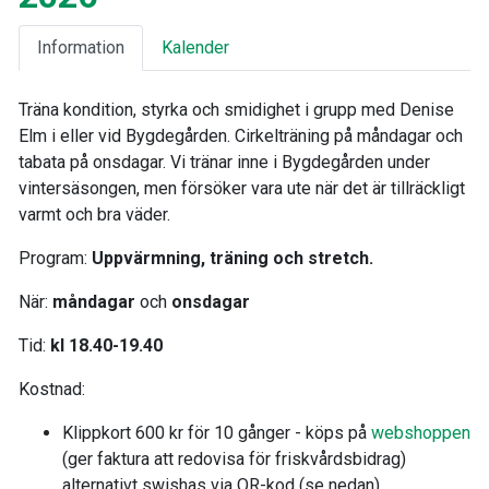
Information
Kalender
Träna kondition, styrka och smidighet i grupp med Denise
Elm i eller vid Bygdegården. Cirkelträning på måndagar och
tabata på onsdagar. Vi tränar inne i Bygdegården under
vintersäsongen, men försöker vara ute när det är tillräckligt
varmt och bra väder.
Program:
Uppvärmning, träning och stretch.
När:
måndagar
och
onsdagar
Tid:
kl 18.40-19.40
Kostnad:
Klippkort 600 kr för 10 gånger - köps på
webshoppen
(ger faktura att redovisa för friskvårdsbidrag)
alternativt swishas via QR-kod (se nedan)