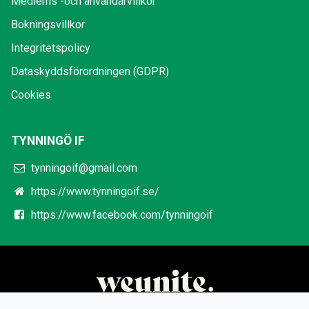
Medlems -och användarvillkor
Bokningsvillkor
Integritetspolicy
Dataskyddsförordningen (GDPR)
Cookies
TYNNINGÖ IF
tynningoif@gmail.com
https://www.tynningoif.se/
https://www.facebook.com/tynningoif